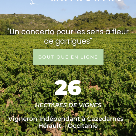
"Un concerto pour les sens à fleur
de garrigues"
BOUTIQUE EN LIGNE
26
HECTARES DE VIGNES
Vigneron Indépendant à Cazedarnes –
Hérault – Occitanie