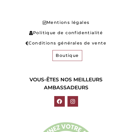
Mentions légales
Politique de confidentialité
Conditions générales de vente
Boutique
VOUS-ÊTES NOS MEILLEURS
AMBASSADEURS
F
I
a
n
c
s
e
t
b
a