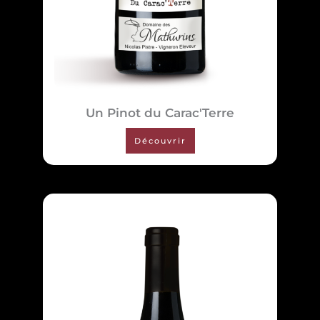
Un Pinot du Carac'Terre
Découvrir