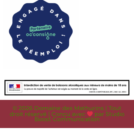
© 2026 Domaine des Mathurins | Tout
droit réservé | Conçu avec
par Studio
Boost Communication