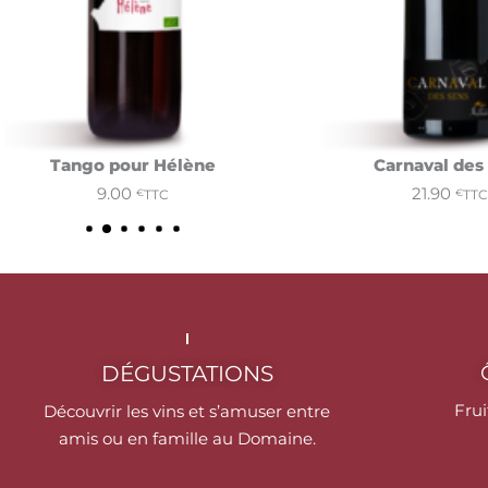
Tango pour Hélène
Carnaval des
r au panier
9.00
Ajouter au panier
21.90
TTC
TT
€
€
DÉGUSTATIONS
Fru
Découvrir les vins et s’amuser entre
amis ou en famille au Domaine.