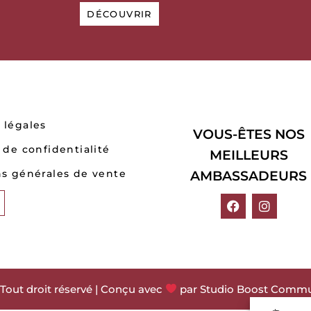
DÉCOUVRIR
 légales
VOUS-ÊTES NOS
 de confidentialité
MEILLEURS
ns générales de vente
AMBASSADEURS
F
I
a
n
c
s
e
t
b
a
o
g
Tout droit réservé | Conçu avec
par Studio Boost Commu
o
r
k
a