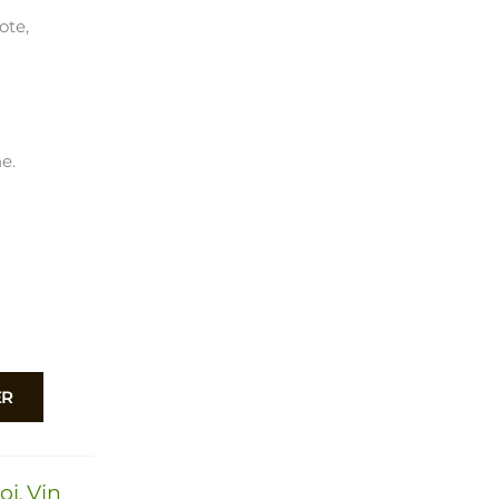
ote,
e.
ER
oi
Vin
,