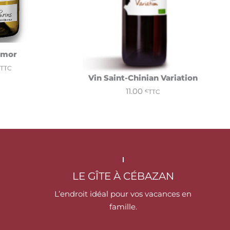
Amor
Ajouter au panier
TTC
Vin Saint-Chinian Variation
11.00
Ajoute
TTC
€
LE GÎTE À CÉBAZAN
L’endroit idéal pour vos vacances en
famille.