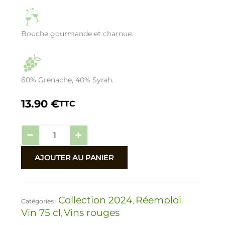
Bouche gourmande et charnue.
60% Grenache, 40% Syrah.
13.90
€
TTC
quantité
de
Rêve
AJOUTER AU PANIER
Sauvage
Collection 2024
Réemploi
Catégories :
,
,
Vin 75 cl
Vins rouges
,