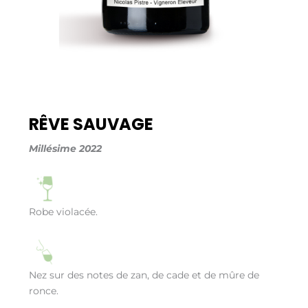
RÊVE SAUVAGE
Millésime 2022
Robe violacée.
Nez sur des notes de zan, de cade et de mûre de
ronce.