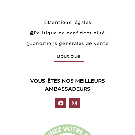
Mentions légales
Politique de confidentialité
Conditions générales de vente
Boutique
VOUS-ÊTES NOS MEILLEURS
AMBASSADEURS
F
I
a
n
c
s
e
t
b
a